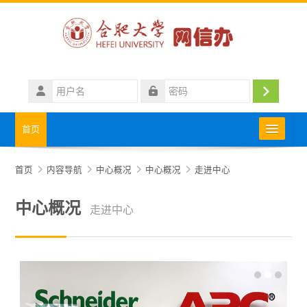
跳到主要内容
用
户
登
密
名
码
录
首页
中心概况
首页
内容导航
中心概况
中心概况
走进中心
政策法规
中心概况
走进中心
用户指南
网络安全园地
相关下载