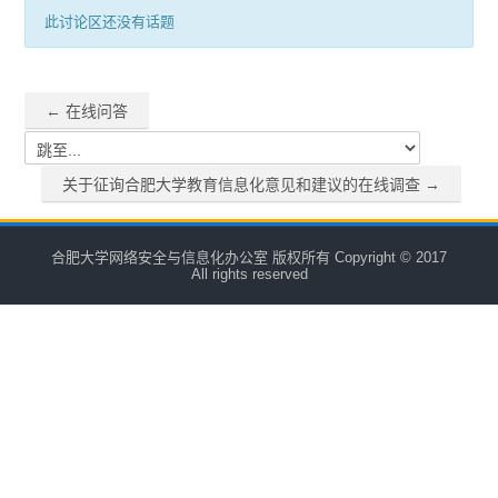
此讨论区还没有话题
采购信息
← 在线问答
暑期值班表
跳至...
联系我们
关于征询合肥大学教育信息化意见和建议的在线调查 →
合肥大学网络安全与信息化办公室 版权所有 Copyright © 2017
All rights reserved